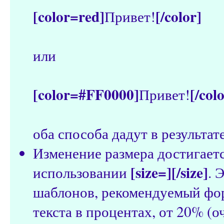
[color=red]
[/color]
Привет!
или
[color=#FF0000]
[/col
Привет!
оба способа дадут в результат
Изменение размера достигает
[size=][/size]
использовании
. 
шаблонов, рекомендуемый фо
текста в процентах, от 20% (