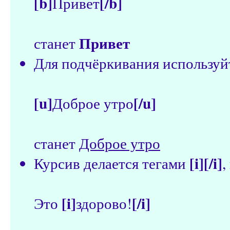
[b]
[/b]
Привет
Привет
станет
Для подчёркивания использу
[u]
[/u]
Доброе утро
станет
Доброе утро
[i][/i]
Курсив делается тегами
,
[i]
[/i]
Это
здорово!