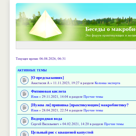
Беседы о макроби
Это форум практикующих и жела
Текущее время: 06.08.2026, 06:31
АКТИВНЫЕ ТЕМЫ
[О предсказаниях]
Анастасия А » 11.11.2023, 19:27 в разделе
Колонка эксперта
Фитиновая кислота
Илия
» 29.11.2021, 14:04 в разделе
Прочие темы
[Нужна ли] прививка [практикующим] макробиотику?
Илия
» 28.04.2021, 22:54 в разделе
Прочие темы
Водородная вода
Сергей Васильевич » 04.02.2021, 14:20 в разделе
Прочие темы
Цельный рис с квашеной капустой