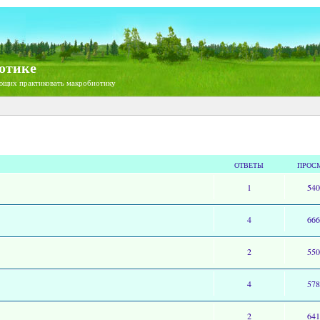
отике
ющих практиковать макробиотику
ОТВЕТЫ
ПРОС
1
54
4
66
2
55
4
57
2
64