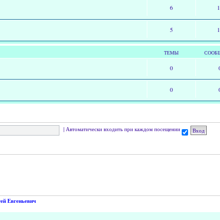
6
5
ТЕМЫ
СООБ
0
0
|
Автоматически входить при каждом посещении
ей Евгеньевич