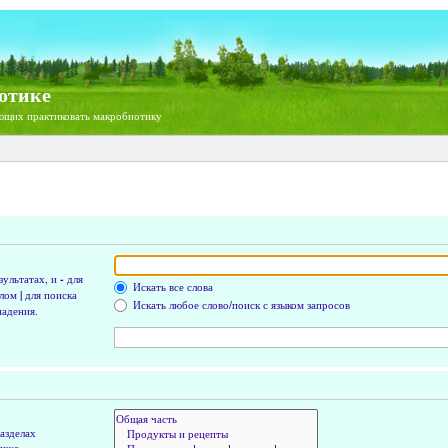
отике
ющих практиковать макробиотику
зультатах, и
-
для
Искать все слова
олом
|
для поиска
Искать любое слово/поиск с языком запросов
падения.
азделах
ниже.