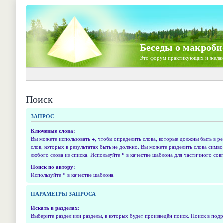
Беседы о макроби
Это форум практикующих и жела
Поиск
ЗАПРОС
Ключевые слова:
Вы можете использовать
+
, чтобы определить слова, которые должны быть в ре
слов, которых в результатах быть не должно. Вы можете разделить слова симв
любого слова из списка. Используйте
*
в качестве шаблона для частичного сов
Поиск по автору:
Используйте * в качестве шаблона.
ПАРАМЕТРЫ ЗАПРОСА
Искать в разделах:
Выберите раздел или разделы, в которых будет произведён поиск. Поиск в подр
производится автоматически, если вы не отключили соответствующую опцию 