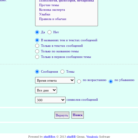
Да
Нет
В названиях тем и текстах сообщений
Только в текстах сообщений
Только по названию темы
Только в первом сообщении темы
Сообщения
Темы
по возрастанию
по убыванию
символов сообщений
Powered by
phpBBex
© 2013
phpBB
Group,
Vegalogic
Software