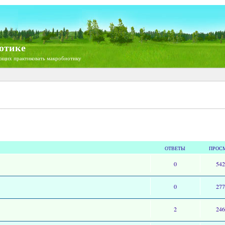
отике
ющих практиковать макробиотику
ОТВЕТЫ
ПРОС
0
54
0
27
2
24