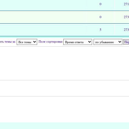
0
27
0
27
5
27
ать темы за:
Поле сортировки