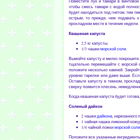
Поместите лук и тамари в винтовой 
чтобы смесь тамари с водой полнос
будет находиться под гнетом, тем пи
острым, то прежде, чем подавать к
прохладном месте в течение недели.
Квашеная капуста
2,5 кг капусты;
1/3 чашки
морской соли
.
Вымойте капусту и мелко покрошите.
тщательно перемешайте с морской с
положите несколько камней. Закройт
уровню тарелки или даже выше. Если
Оставьте капусту в темном, прохла
сверху появится плесень, немедленно
Когда квашеная капуста будет готова
Соленый дайкон
2 чашки
дайкона
, нарезанного
1 чайная чашка лимонной кожу
1/4 чайной ложки
морской соли
Положите все указанные ингредиенты