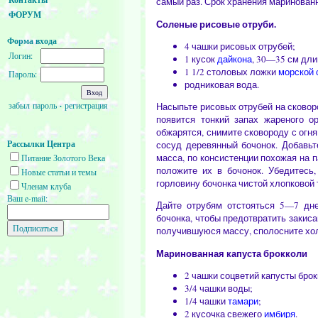
самый раз. Срок хранения маринованн
ФОРУМ
Соленые рисовые отруби.
Форма входа
4 чашки рисовых отрубей;
Логин:
1 кусок
дайкона
, 30—35 см дли
1 1/2 столовых ложки
морской 
Пароль:
родниковая вода.
забыл пароль
·
регистрация
Насыпьте рисовых отрубей на сковор
появится тонкий запах жареного о
обжарятся, снимите сковороду с огня
Рассылки Центра
сосуд деревянный бочонок. Добавьт
масса, по консистенции похожая на п
Питание Золотого Века
положите их в бочонок. Убедитесь
Новые статьи и темы
горловину бочонка чистой хлопковой 
Членам клуба
Ваш e-mail:
Дайте отрубям отстояться 5—7 дн
бочонка, чтобы предотвратить закис
получившуюся массу, сполосните хол
Маринованная капуста брокколи
2 чашки соцветий капусты брок
3/4 чашки воды;
1/4 чашки
тамари
;
2 кусочка свежего
имбиря
.